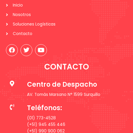
Inicio
Nosotros
Soluciones Logísticas
Contacto
F
T
Y
a
w
o
c
i
u
e
t
t
CONTACTO
b
t
u
o
e
b
o
r
e
Centro de Despacho
k
AV. Tomás Marsano N° 1599 Surquillo
Teléfonos:
(01) 773-4528
(+51) 945 455 446
(+51) 990 900 062