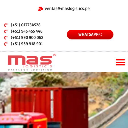
Skip
to
ventas@maslogistics.pe
content
(+51) 017734528
(+51) 945 455 446
WHATSAPP
(+51) 990 900 062
(+51) 939 918 901
SOLUCIONES LOGÍSTICAS